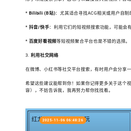
*
Bilibili (B站)
：尤其适合寻找ACG相关或用户自制
*
抖音/快手
：利用它们的短视频搜索功能，可能会
*
百度好看视频
等短视频聚合平台也是不错的选择。
3.
利用社交网络
在微博、小红书等社交平台搜索，有时用户会分享
希望这些建议能帮到你！如果你记得更多关于这个
容），不妨告诉我，我再努力帮你找找看。
2025-11-06 06:48:26