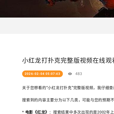
小红龙打扑克完整版视频在线观
483
2026-02-04 05:07:43
关于您想看的“小红龙打扑克”完整版视频，我仔细
搜索到的内容主要分为以下几类，可能与您的预期
*
电影《红龙》
：搜索结果中多次出现的是2002