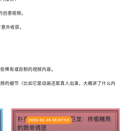
的创意视频。
有意外收获。
一些稀有或自制的视频内容。
视频的细节（比如它是动画还是真人出演，大概讲了什么内
2026-02-05 05:07:53