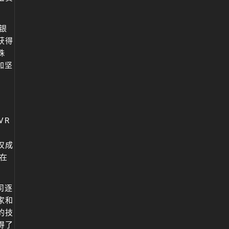
银
获得
殊
加坚
。
VR
仅成
在
司逐
家和
的技
得了