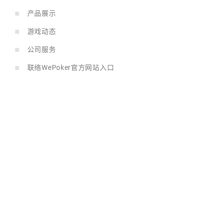
产品展示
游戏动态
公司服务
联络WePoker官方网站入口