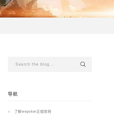
Search the blog...
导航
了解wepoker正版官网