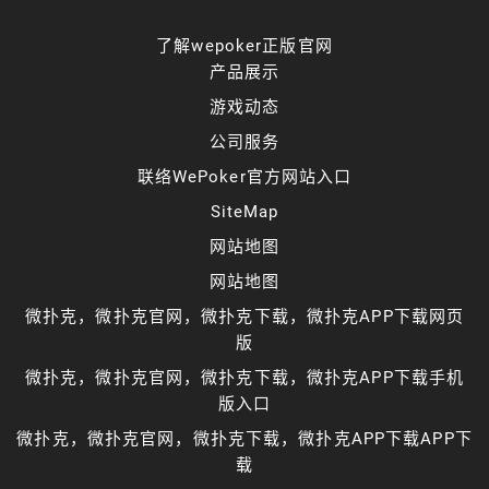
了解wepoker正版官网
产品展示
游戏动态
公司服务
联络WePoker官方网站入口
SiteMap
网站地图
网站地图
微扑克，微扑克官网，微扑克下载，微扑克APP下载网页
版
微扑克，微扑克官网，微扑克下载，微扑克APP下载手机
版入口
微扑克，微扑克官网，微扑克下载，微扑克APP下载APP下
载