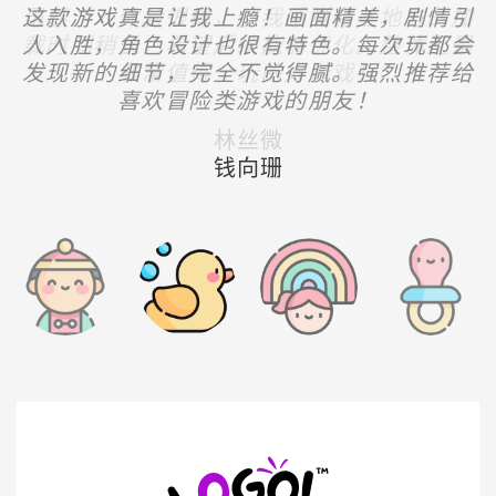
“这款游戏的音效和背景音乐做得真棒，完全
**“我已经玩了几周了，剧情真的很吸引人，
这款游戏真是让我上瘾！画面精美，剧情引
虽然游戏体验很棒，但我感觉有些地方的加
能带入其中，尤其是在紧张的战斗中，音效
人入胜，角色设计也很有特色。每次玩都会
载时间稍长，希望后续能够优化。整体还是
角色设定也很有深度。每个关卡都有不同的
提升了整个游戏体验。唯一希望能增加更多
发现新的细节，完全不觉得腻。强烈推荐给
挑战，玩得不知不觉就上瘾了。唯一希望能
非常值得一玩的好游戏！
增加更多的武器和技能选择。”**
喜欢冒险类游戏的朋友！
个性化定制选项。”
林丝微
钱向珊