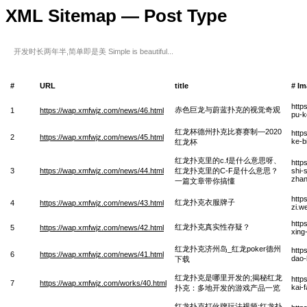
XML Sitemap — Post Type
开发时长两年半,简单即是美 Simple is beautiful...
#
URL
title
# I
http
赤色巨龙与蔚蓝扑克的视觉奇观
1
https://wap.xmfwjz.com/news/46.html
pu-k
红龙杯德州扑克比赛赛制—2020
http
2
https://wap.xmfwjz.com/news/45.html
ke-b
红龙杯
红龙扑克里的c.f是什么意思呀、
http
3
https://wap.xmfwjz.com/news/44.html
红龙扑克里的C-F是什么意思？
shi-
zhan
一篇文章带你搞懂
http
红龙扑克衣服牌子
4
https://wap.xmfwjz.com/news/43.html
zi.w
http
红龙扑克真实性存疑？
5
https://wap.xmfwjz.com/news/42.html
xing
红龙扑克济州岛_红龙poker德州
http
6
https://wap.xmfwjz.com/news/41.html
dao-
下载
红龙扑克是哪里开发的;揭秘红龙
http
7
https://wap.xmfwjz.com/works/40.html
kai-
扑克：多地开发的游戏产品一览
红龙扑克打伙牌玩法视频;红龙扑