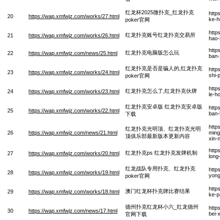
红龙杯2025微扑克_红龙扑克
http
20
https://wap.xmfwjz.com/works/27.html
ke-h
poker官网
http
红龙扑克账号红龙扑克交易所
21
https://wap.xmfwjz.com/works/26.html
hao-
http
红龙扑克电脑版怎么玩
22
https://wap.xmfwjz.com/news/25.html
ban
红龙扑克是否是骗人的,红龙扑克
http
23
https://wap.xmfwjz.com/works/24.html
shi-
poker官网
http
红龙扑克怎么了,红龙扑克伙牌
24
https://wap.xmfwjz.com/works/23.html
le-h
红龙扑克安卓版 红龙扑克安卓版
http
25
https://wap.xmfwjz.com/works/22.html
ban-
下载
http
红龙扑克光明顶、红龙扑克光明
26
https://wap.xmfwjz.com/news/21.html
ming
顶俱乐部最新版本更新内容
xin-
http
红龙扑克ps 红龙扑克发牌机制
27
https://wap.xmfwjz.com/works/20.html
long
红龙战队专用扑克、红龙扑克
http
28
https://wap.xmfwjz.com/works/19.html
yong
poker官网
http
澳门红龙杯扑克牌比赛结果
29
https://wap.xmfwjz.com/works/18.html
ke-p
德州扑克红龙杯小六_红龙德州
http
30
https://wap.xmfwjz.com/news/17.html
bei-
官网下载