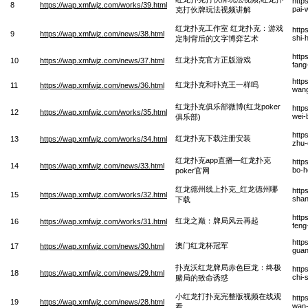
http
8
https://wap.xmfwjz.com/works/39.html
pai-
克打伙牌玩法视频讲解
红龙扑克工作室 红龙扑克：游戏
http
9
https://wap.xmfwjz.com/news/38.html
shi-
定制背后的文字博弈艺术
http
红龙扑克官方正版游戏
10
https://wap.xmfwjz.com/news/37.html
fang
http
红龙扑克和扑克王一样吗
11
https://wap.xmfwjz.com/news/36.html
wang
红龙扑克俱乐部微博(红龙poker
http
12
https://wap.xmfwjz.com/works/35.html
wei-
俱乐部)
http
红龙扑克下载注册安装
13
https://wap.xmfwjz.com/works/34.html
zhu-
红龙扑克app直播—红龙扑克
http
14
https://wap.xmfwjz.com/news/33.html
bo-h
poker官网
红龙德州线上扑克_红龙德州哪
http
15
https://wap.xmfwjz.com/works/32.html
shan
下载
http
红龙之巅：牌局风云再起
16
https://wap.xmfwjz.com/works/31.html
feng
http
澳门红龙杯冠军
17
https://wap.xmfwjz.com/news/30.html
guan
扑克沃红龙牌局赤色巨龙：终极
http
18
https://wap.xmfwjz.com/news/29.html
chi-
赌局的致命诱惑
小红龙打扑克完整版视频在线观
http
19
https://wap.xmfwjz.com/news/28.html
wan-
看