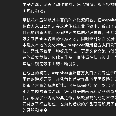
电子游戏，涵盖了动作冒险、角色扮演、战略模拟
个热门领域。
攀枝花市虽然以其丰富的矿产资源闻名，但
wepok
州官方入口
公司却在这片传统工业重镇中开辟出了
自己的创新天地。公司得天独厚的地理位置，使其
吸引来自全国各地的优秀人才，同时也能够在发展
中融入本地的文化特色。
wepoker德州官方入口
公
知，游戏不仅是一种娱乐形式，更是文化交流与创
达的重要载体，因此其作品一直注重在情节设计、
塑造和视觉效果上的不断创新。
在成立的初期，
wepoker德州官方入口
公司专注于P
平台的游戏开发，并凭借其首款作品《星际探险》
积累了大量的玩家群体。《星际探险》是一款以宇
索为主题的冒险游戏，凭借精美的画面和紧张刺激
情，成为了业内的经典之作。这款游戏的成功不仅
司奠定了行业地位，也为其后续的产品研发积累了
的经验和资金。