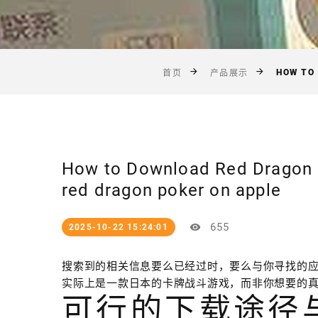
HOW TO
首页
产品展示
How to Download Red Dragon
red dragon poker on apple
655
2025-10-22 15:24:01
搜索到的相关信息要么已经过时，要么与你寻找的应
实际上是一款日本的卡牌战斗游戏，而非你想要的
可行的下载途径