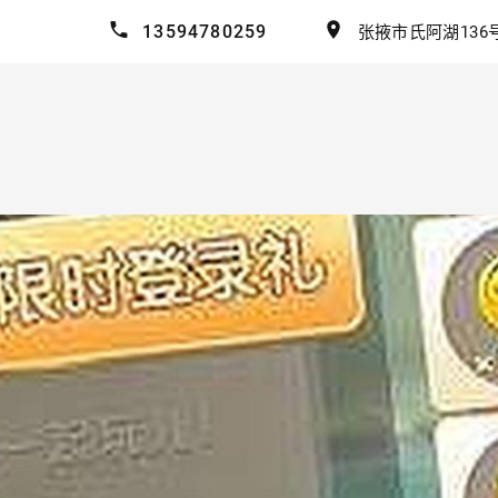
13594780259
张掖市氏阿湖136