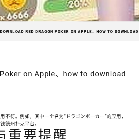
 DOWNLOAD RED DRAGON POKER ON APPLE、HOW TO DOWNLOAD
 Poker on Apple、how to download
用不符。例如，其中一个名为“ドラゴンポーカー”的应用，
真钱德州扑克平台。
与重要提醒