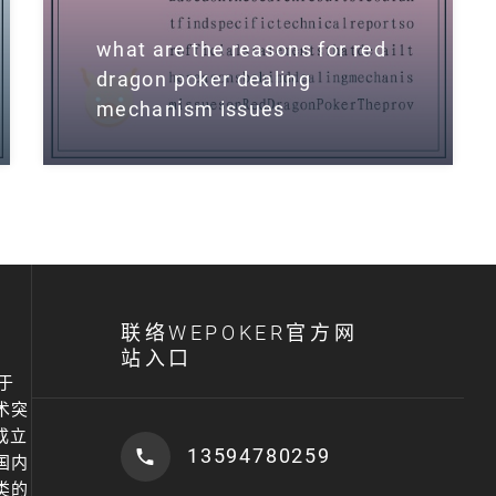
what are the reasons for red
dragon poker dealing
mechanism issues
联络WEPOKER官方网
站入口
于
术突
成立
13594780259
国内
类的