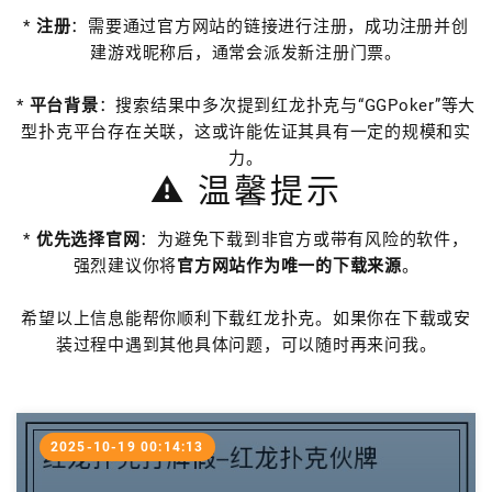
*
注册
：需要通过官方网站的链接进行注册，成功注册并创
建游戏昵称后，通常会派发新注册门票。
*
平台背景
：搜索结果中多次提到红龙扑克与“GGPoker”等大
型扑克平台存在关联，这或许能佐证其具有一定的规模和实
力。
⚠️ 温馨提示
*
优先选择官网
：为避免下载到非官方或带有风险的软件，
强烈建议你将
官方网站作为唯一的下载来源
。
希望以上信息能帮你顺利下载红龙扑克。如果你在下载或安
装过程中遇到其他具体问题，可以随时再来问我。
2025-10-19 00:14:13