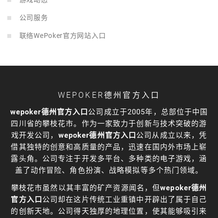
公司服务
联络WePoker官方网站入口
WEPOKER德州官方入口
wepoker德州官方入口
公司成立于2005年，总部位于中国
四川省的攀枝花市。作为一家致力于创新与技术突破的游
戏开发公司，
wepoker德州官方入口
公司从成立以来，凭
借其独特的创意和高质量的产品，迅速在国内外市场上崭
露头角。公司专注于开发多平台、多种类的电子游戏，涵
盖了动作冒险、角色扮演、战略模拟等多个热门领域。
攀枝花市虽然以其丰富的矿产资源闻名，但
wepoker德州
官方入口
公司却在这片传统工业重镇中开辟出了属于自己
的创新天地。公司得天独厚的地理位置，使其能够吸引来