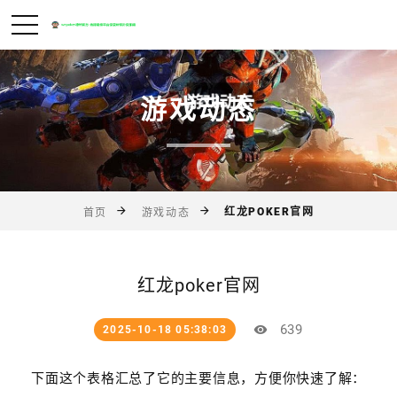
游戏动态
红龙POKER官网
首页
游戏动态
红龙poker官网
639
2025-10-18 05:38:03
下面这个表格汇总了它的主要信息，方便你快速了解：