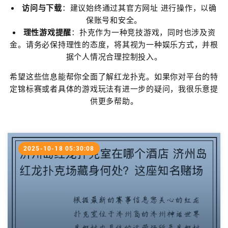
访问与下载
：建议始终通过其官方网址 进行操作，以确
保账号和安全。
理性游戏提醒
：扑克作为一种竞技游戏，同时也涉及资
金。请务必保持理性的态度，将其视为一种娱乐方式，并根
据个人情况合理控制投入。
希望这些信息能帮你全面了解红龙扑克。如果你对平台的特
定锦标赛或者具体的游戏玩法有进一步的疑问，我很乐意提
供更多帮助。
2025-10-18 05:30:08