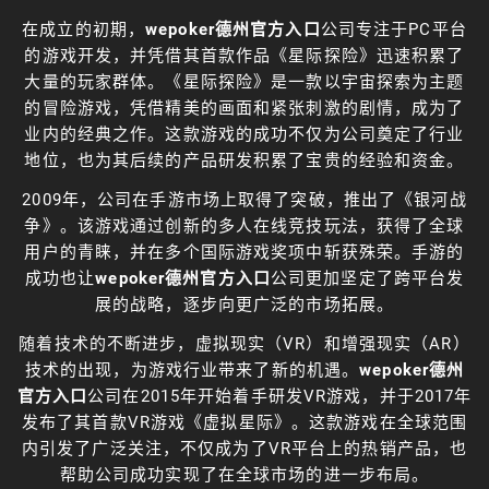
在成立的初期，
wepoker德州官方入口
公司专注于PC平台
的游戏开发，并凭借其首款作品《星际探险》迅速积累了
大量的玩家群体。《星际探险》是一款以宇宙探索为主题
的冒险游戏，凭借精美的画面和紧张刺激的剧情，成为了
业内的经典之作。这款游戏的成功不仅为公司奠定了行业
地位，也为其后续的产品研发积累了宝贵的经验和资金。
2009年，公司在手游市场上取得了突破，推出了《银河战
争》。该游戏通过创新的多人在线竞技玩法，获得了全球
用户的青睐，并在多个国际游戏奖项中斩获殊荣。手游的
成功也让
wepoker德州官方入口
公司更加坚定了跨平台发
展的战略，逐步向更广泛的市场拓展。
随着技术的不断进步，虚拟现实（VR）和增强现实（AR）
技术的出现，为游戏行业带来了新的机遇。
wepoker德州
官方入口
公司在2015年开始着手研发VR游戏，并于2017年
发布了其首款VR游戏《虚拟星际》。这款游戏在全球范围
内引发了广泛关注，不仅成为了VR平台上的热销产品，也
帮助公司成功实现了在全球市场的进一步布局。