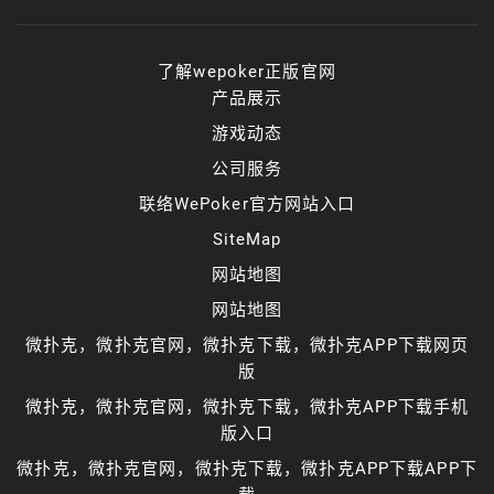
了解wepoker正版官网
产品展示
游戏动态
公司服务
联络WePoker官方网站入口
SiteMap
网站地图
网站地图
微扑克，微扑克官网，微扑克下载，微扑克APP下载网页
版
微扑克，微扑克官网，微扑克下载，微扑克APP下载手机
版入口
微扑克，微扑克官网，微扑克下载，微扑克APP下载APP下