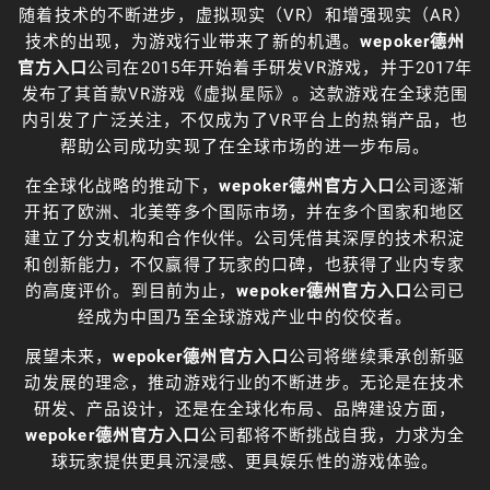
随着技术的不断进步，虚拟现实（VR）和增强现实（AR）
技术的出现，为游戏行业带来了新的机遇。
wepoker德州
官方入口
公司在2015年开始着手研发VR游戏，并于2017年
发布了其首款VR游戏《虚拟星际》。这款游戏在全球范围
内引发了广泛关注，不仅成为了VR平台上的热销产品，也
帮助公司成功实现了在全球市场的进一步布局。
在全球化战略的推动下，
wepoker德州官方入口
公司逐渐
开拓了欧洲、北美等多个国际市场，并在多个国家和地区
建立了分支机构和合作伙伴。公司凭借其深厚的技术积淀
和创新能力，不仅赢得了玩家的口碑，也获得了业内专家
的高度评价。到目前为止，
wepoker德州官方入口
公司已
经成为中国乃至全球游戏产业中的佼佼者。
展望未来，
wepoker德州官方入口
公司将继续秉承创新驱
动发展的理念，推动游戏行业的不断进步。无论是在技术
研发、产品设计，还是在全球化布局、品牌建设方面，
wepoker德州官方入口
公司都将不断挑战自我，力求为全
球玩家提供更具沉浸感、更具娱乐性的游戏体验。