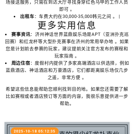
场接送服务，只需在到达大厅寻找身穿红色马甲的工作人员
即可 。
出租车
：车费大约在30,000-35,000韩元之间 。 |
更多实用信息
赛事资讯
：济州神话世界蓝鼎娱乐场是APT（亚洲扑克巡
回赛）和红龙杯等大型扑克赛事在济州的常用举办地 。如果
您是计划前去参赛的玩家，建议提前关注官方发布的赛程和
玩家指南 。
周边住宿
：度假村内提供了多家高端酒店以供选择，例如
蓝鼎酒店、神话酒店和万豪酒店，它们都距离娱乐场仅几步
之遥，非常方便 。
希望这些信息能帮助您顺利找到目的地。如果您还需要了解
比如赛程或者酒店预订等方面的内容，我很乐意提供进一步
帮助。
2025-10-18 05:12:35