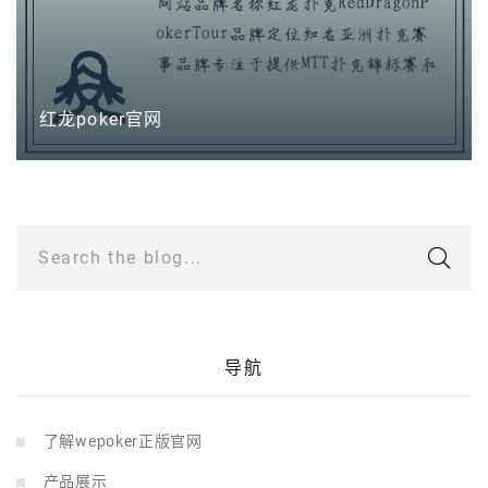
红龙poker官网
Search the blog...
导航
了解wepoker正版官网
产品展示