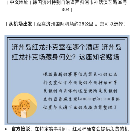
|
中文地址
| 韩国济州特别自治道西归浦市神话演艺路38号
304 |
|
从机场出发
| 距离济州国际机场约28公里 。您可以选择：
官方接驳
：在特定赛事期间，红龙杯通常会提供免费的机