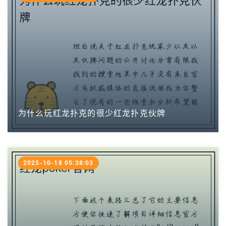
为什么玩红龙扑克的很少红龙扑克伙牌
2025-10-18 05:38:03