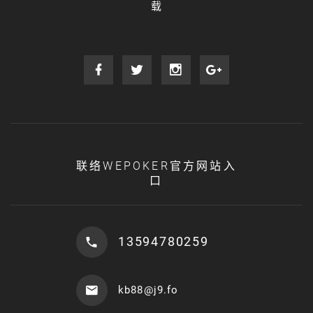
载
联络WEPOKER官方网站入
口
13594780259
kb88@j9.fo