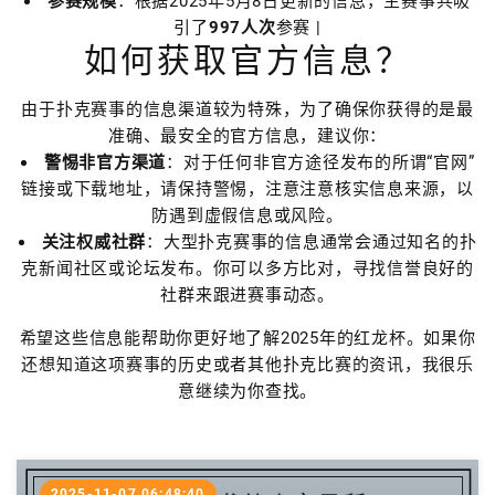
参赛规模
：根据2025年5月8日更新的信息，主赛事共吸
引了
997人次
参赛 |
如何获取官方信息？
由于扑克赛事的信息渠道较为特殊，为了确保你获得的是最
准确、最安全的官方信息，建议你：
警惕非官方渠道
：对于任何非官方途径发布的所谓“官网”
链接或下载地址，请保持警惕，注意注意核实信息来源，以
防遇到虚假信息或风险。
关注权威社群
：大型扑克赛事的信息通常会通过知名的扑
克新闻社区或论坛发布。你可以多方比对，寻找信誉良好的
社群来跟进赛事动态。
希望这些信息能帮助你更好地了解2025年的红龙杯。如果你
还想知道这项赛事的历史或者其他扑克比赛的资讯，我很乐
意继续为你查找。
2025-11-07 06:48:40