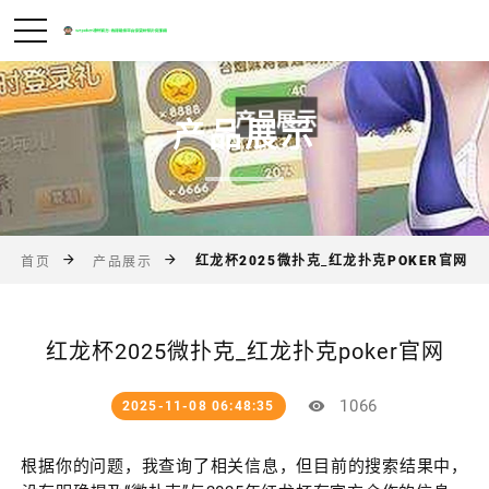
产品展示
红龙杯2025微扑克_红龙扑克POKER官网
首页
产品展示
红龙杯2025微扑克_红龙扑克poker官网
1066
2025-11-08 06:48:35
根据你的问题，我查询了相关信息，但目前的搜索结果中，