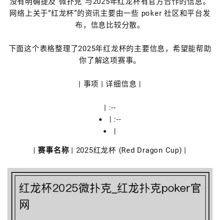
没有明确提及“微扑克”与2025年红龙杯有官方合作的信息。
网络上关于“红龙杯”的资讯主要由一些 poker 社区和平台发
布，信息比较分散。
下面这个表格整理了2025年红龙杯的主要信息，希望能帮助
你了解这项赛事。
| 事项 | 详细信息 |
| :--
| :--
|
|
赛事名称
| 2025红龙杯 (Red Dragon Cup) |