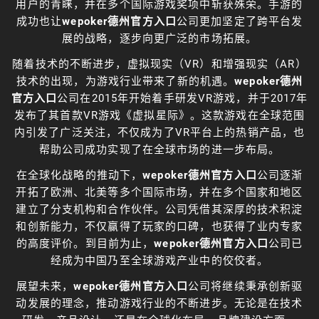
用户的青睐，并在多个国际游戏奖项中斩获殊荣。手游的
成功也让
wepoker德州官方入口
公司更加坚定了跨平台发
展的战略，逐步向更广泛的市场拓展。
随着技术的不断进步，虚拟现实（VR）和增强现实（AR）
技术的出现，为游戏行业带来了新的机遇。
wepoker德州
官方入口
公司在2015年开始着手研发VR游戏，并于2017年
发布了其首款VR游戏《虚拟星际》。这款游戏在全球范围
内引发了广泛关注，不仅成为了VR平台上的热销产品，也
帮助公司成功实现了在全球市场的进一步布局。
在全球化战略的推动下，
wepoker德州官方入口
公司逐渐
开拓了欧洲、北美等多个国际市场，并在多个国家和地区
建立了分支机构和合作伙伴。公司凭借其深厚的技术积淀
和创新能力，不仅赢得了玩家的口碑，也获得了业内专家
的高度评价。到目前为止，
wepoker德州官方入口
公司已
经成为中国乃至全球游戏产业中的佼佼者。
展望未来，
wepoker德州官方入口
公司将继续秉承创新驱
动发展的理念，推动游戏行业的不断进步。无论是在技术