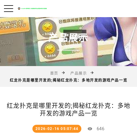
产品展示
首页
产品展示
红龙扑克是哪里开发的;揭秘红龙扑克：多地开发的游戏产品一览
红龙扑克是哪里开发的;揭秘红龙扑克：多地
开发的游戏产品一览
646
2026-02-16 05:07:44