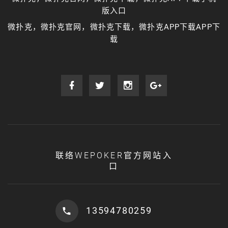
版入口
微扑克，微扑克官网，微扑克下载，微扑克APP下载APP下
载
联络WEPOKER官方网站入
口
13594780259