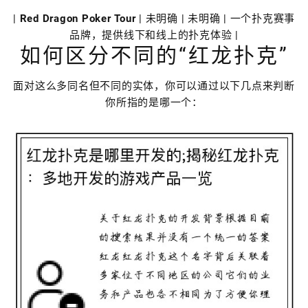
|
Red Dragon Poker Tour
| 未明确 | 未明确 | 一个扑克赛事
品牌，提供线下和线上的扑克体验 |
如何区分不同的“红龙扑克”
面对这么多同名但不同的实体，你可以通过以下几点来判断
你所指的是哪一个：